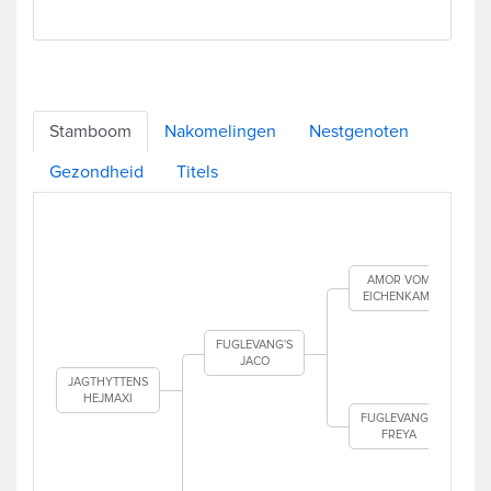
Stamboom
Nakomelingen
Nestgenoten
Gezondheid
Titels
AMOR VOM
EICHENKAMP
FUGLEVANG'S
JACO
JAGTHYTTENS
HEJMAXI
FUGLEVANG'S
FREYA