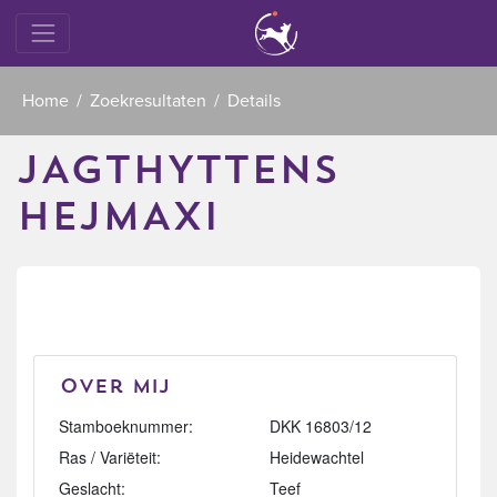
Home
Zoekresultaten
Details
JAGTHYTTENS
HEJMAXI
Over mij
Stamboeknummer:
DKK 16803/12
Ras / Variëteit:
Heidewachtel
Geslacht:
Teef